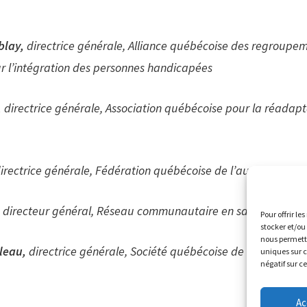
blay,
directrice générale, Alliance québécoise des regroupe
r l’intégration des personnes handicapées
,
directrice générale, Association québécoise pour la réadapt
irectrice générale, Fédération québécoise de l’autisme
,
directeur général, Réseau communautaire en santé mental
Pour offrir le
stocker et/ou
nous permettr
leau,
directrice générale, Société québécoise de la déficience
uniques sur c
négatif sur c
Ac