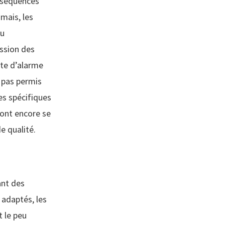
onséquences
amais, les
ou
ission des
tte d’alarme
a pas permis
es spécifiques
ront encore se
e qualité.
ant des
 adaptés, les
t le peu