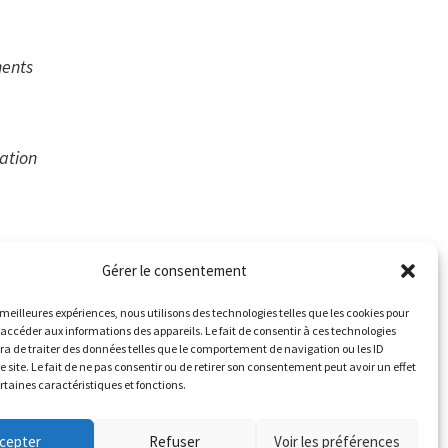
ments
ation
Gérer le consentement
e (COSME)
s meilleures expériences, nous utilisons des technologies telles que les cookies pour
 accéder aux informations des appareils. Le fait de consentir à ces technologies
a de traiter des données telles que le comportement de navigation ou les ID
 intellectuelle
e site. Le fait de ne pas consentir ou de retirer son consentement peut avoir un effet
ertaines caractéristiques et fonctions.
cepter
Refuser
Voir les préférences