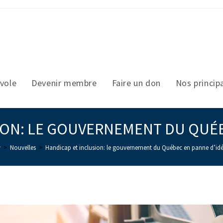
vole
Devenir membre
Faire un don
Nos princip
ION: LE GOUVERNEMENT DU QUÉB
>
Nouvelles
>
Handicap et inclusion: le gouvernement du Québec en panne d’id