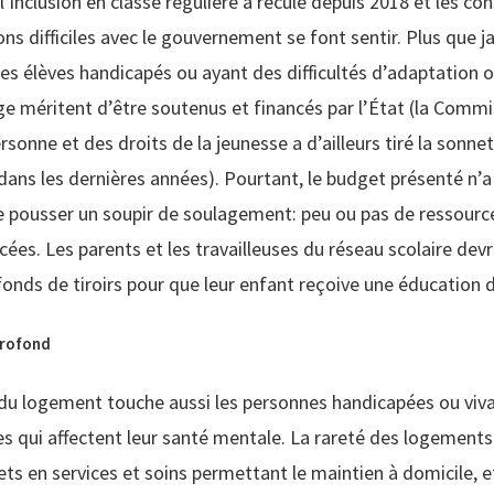
l’inclusion en classe régulière a reculé depuis 2018 et les c
ns difficiles avec le gouvernement se font sentir. Plus que j
les élèves handicapés ou ayant des difficultés d’adaptation 
ge méritent d’être soutenus et financés par l’État (la Comm
ersonne et des droits de la jeunesse a d’ailleurs tiré la sonne
 dans les dernières années). Pourtant, le budget présenté n’
e pousser un soupir de soulagement: peu ou pas de ressourc
ées. Les parents et les travailleuses du réseau scolaire dev
onds de tiroirs pour que leur enfant reçoive une éducation d
profond
e du logement touche aussi les personnes handicapées ou viv
s qui affectent leur santé mentale. La rareté des logements
s en services et soins permettant le maintien à domicile, e