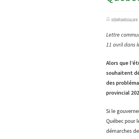
info@aphrso.org
Lettre commun
11 avril dans
Alors que l’é
souhaitent d
des problémat
provincial 20
Si le gouvern
Québec pour l
démarches dev