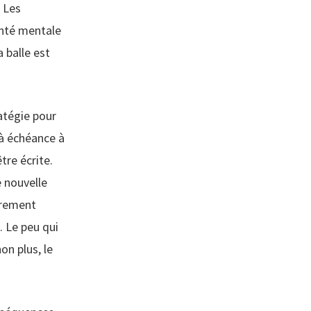
 Les
anté mentale
a balle est
ratégie pour
 à échéance à
être écrite.
e nouvelle
urement
. Le peu qui
on plus, le