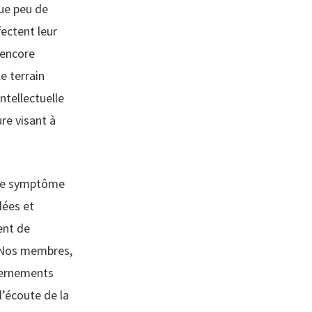
que peu de
ectent leur
 encore
e terrain
ntellectuelle
re visant à
 le symptôme
dées et
ent de
. Nos membres,
uvernements
l’écoute de la