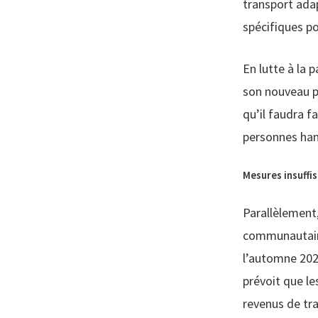
transport adap
spécifiques p
En lutte à la 
son nouveau pl
qu’il faudra f
personnes han
Mesures insuffi
Parallèlement,
communautaire
l’automne 2023
prévoit que le
revenus de tra