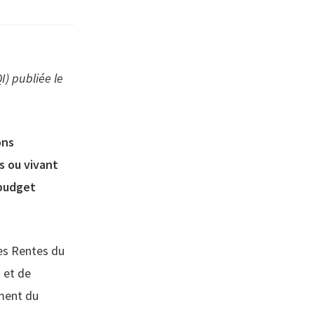
) publiée le
ons
s ou vivant
 budget
es Rentes du
 et de
ement du