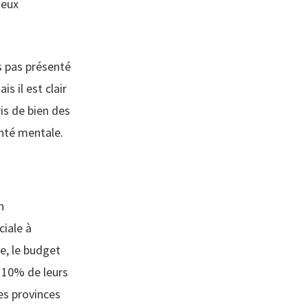
jeux
rs pas présenté
 il est clair
is de bien des
nté mentale.
n
iale à
ce, le budget
e 10% de leurs
es provinces