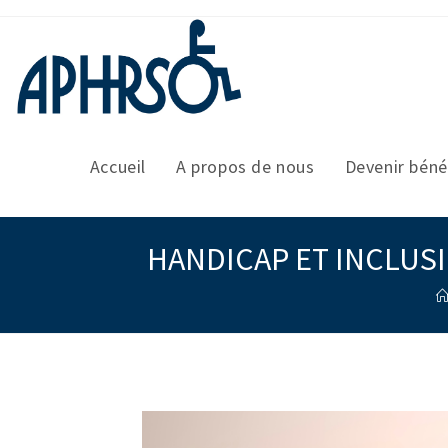
S
k
i
p
t
o
c
o
Accueil
A propos de nous
Devenir béné
n
t
e
n
HANDICAP ET INCLUS
t