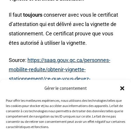
Il faut
toujours
conserver avec vous le certificat
d’attestation qui est délivré avec la vignette de
stationnement. Ce certificat prouve que vous
êtes autorisé à utiliser la vignette.
Source:
https://saaq.gouv.qc.ca/personnes-
mobilite-reduite/obtenir-vignette-
stationnement/ce-que-vous-devez-
savoir/mobile/page/?fbclid=IwAR2VNWut47-
Gérer le consentement
T53Dys9EFJbj76EbsejAc161NwjZu8aWtb4Nl1IU
Pour offrir les meilleures expériences, nous utilisons des technologies telles que
les cookies pour stocker et/ou accéder aux informations des appareils. Le fait de
2YR0Zw1E
consentir à ces technologies nous permettra de traiter des données telles que le
comportement de navigation ou les ID uniques sur ce site. Le fait de ne pas
consentir ou de retirer son consentement peut avoir un effet négatif sur certaines
caractéristiques et fonctions.