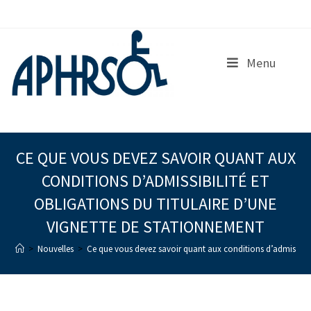
S
k
i
p
Menu
t
o
c
o
n
t
e
CE QUE VOUS DEVEZ SAVOIR QUANT AUX
n
CONDITIONS D’ADMISSIBILITÉ ET
t
OBLIGATIONS DU TITULAIRE D’UNE
VIGNETTE DE STATIONNEMENT
>
Nouvelles
>
Ce que vous devez savoir quant aux conditions d’admissibili