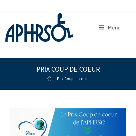
S
k
i
p
Menu
t
o
c
o
n
t
e
PRIX COUP DE COEUR
n
>
Prix Coup de coeur
t