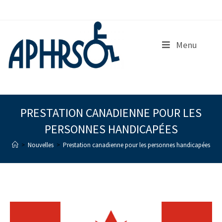
S
k
i
p
Menu
t
o
c
o
n
t
e
PRESTATION CANADIENNE POUR LES
n
PERSONNES HANDICAPÉES
t
>
Nouvelles
>
Prestation canadienne pour les personnes handicapées