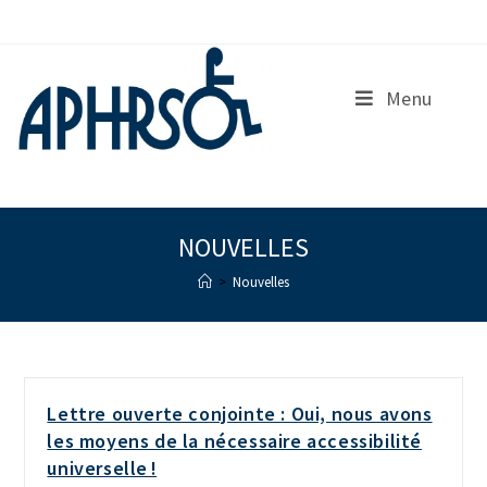
S
k
i
p
Menu
t
o
c
o
n
t
e
NOUVELLES
n
>
Nouvelles
t
Lettre ouverte conjointe : Oui, nous avons
les moyens de la nécessaire accessibilité
universelle !