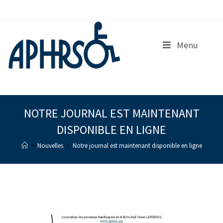
S
k
i
p
Menu
t
o
c
o
n
t
e
NOTRE JOURNAL EST MAINTENANT
n
DISPONIBLE EN LIGNE
t
>
Nouvelles
>
Notre journal est maintenant disponible en ligne