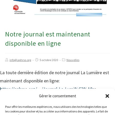
Notre journal est maintenant
disponible en ligne
info@aphrso.org
5 octobre 2020
Nouvelles
La toute dernière édition de notre journal La Lumière est
maintenant disponible en ligne:
https://aphrso.org/…/Journal-La-Lumi%C3%A8re_-
Gérer le consentement
septembre…
https://aphrso.org/wp-content/uploads/2020/10/Journal-
Pour offrir les meilleures expériences, nous utilisons des technologies telles que
les cookies pour stocker et/ou accéder aux informations des appareils. Le fait de
La-Lumi%C3%A8re_-septembre-2020.docx