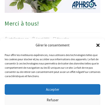
Merci à tous!
info@aphrso.org
1 avril 2021
Nouvelles
Gérer le consentement
Merci à tous les bénévoles, employés et membres
Pour offrir les meilleures expériences, nous utilisons des technologies telles que
(actuels et anciens) pour votre implication à notre
les cookies pour stocker et/ou accéder aux informations des appareils. Le fait de
consentir à ces technologies nous permettra de traiter des données telles que le
organisme au cours des 40 dernières années!
comportement de navigation ou les ID uniques sur ce site. Le fait de ne pas
consentir ou de retirer son consentement peut avoir un effet négatif sur certaines
caractéristiques et fonctions.
Accepter
Refuser