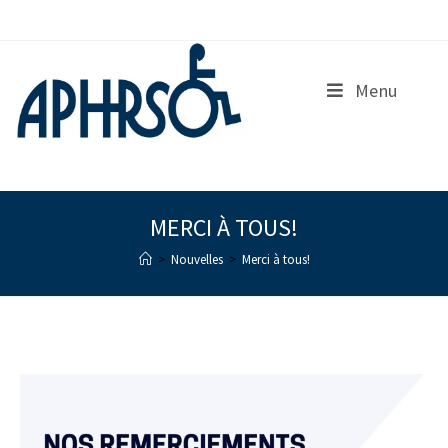
S
k
i
p
Menu
t
o
c
o
n
t
e
MERCI À TOUS!
n
>
Nouvelles
>
Merci à tous!
t