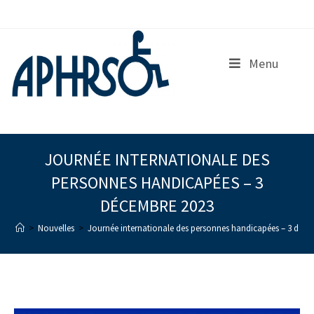
S
k
i
p
Menu
t
o
c
o
n
t
e
JOURNÉE INTERNATIONALE DES
n
PERSONNES HANDICAPÉES – 3
t
DÉCEMBRE 2023
>
Nouvelles
>
Journée internationale des personnes handicapées – 3 déc