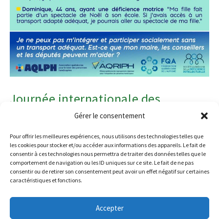
Journée internationale des
personnes handicapées – 3
Gérer le consentement
décembre 2023
Pour offrir les meilleures expériences, nous utilisons des technologies telles que
les cookies pour stocker et/ou accéder aux informations des appareils. Le fait de
consentir à ces technologies nous permettra de traiter des données telles que le
comportement de navigation ou les ID uniques sur ce site. Le fait de ne pas
info@aphrso.org
30 novembre 2023
Nouvelles
consentir ou de retirer son consentement peut avoir un effet négatif sur certaines
caractéristiques et fonctions.
Accepter