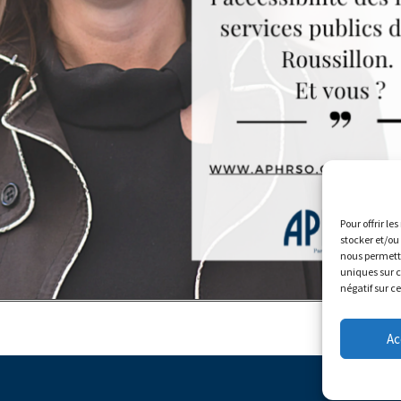
Pour offrir le
stocker et/ou
nous permettr
uniques sur c
négatif sur c
Ac