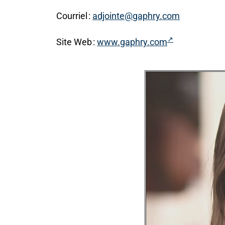
Courriel :
adjointe@gaphry.com
Site Web :
www.gaphry.com